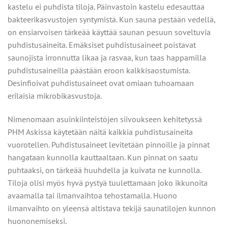
kastelu ei puhdista tiloja. Päinvastoin kastelu edesauttaa
bakteerikasvustojen syntymistä. Kun sauna pestään vedellä,
on ensiarvoisen tärkeää käyttää saunan pesuun soveltuvia
puhdistusaineita. Emäksiset puhdistusaineet poistavat
saunojista irronnutta likaa ja rasvaa, kun taas happamilla
puhdistusaineilla päästään eroon kalkkisaostumista.
Desinfioivat puhdistusaineet ovat omiaan tuhoamaan
erilaisia mikrobikasvustoja.
Nimenomaan asuinkiinteistöjen siivoukseen kehitetyssä
PHM Askissa käytetään näitä kaikkia puhdistusaineita
vuorotellen. Puhdistusaineet levitetään pinnoille ja pinnat
hangataan kunnolla kauttaaltaan. Kun pinnat on saatu
puhtaaksi, on tärkeää huuhdella ja kuivata ne kunnolla.
Tiloja olisi myös hyvä pystyä tuulettamaan joko ikkunoita
avaamalla tai ilmanvaihtoa tehostamalla. Huono
ilmanvaihto on yleensä altistava tekijä saunatilojen kunnon
huononemiseksi.