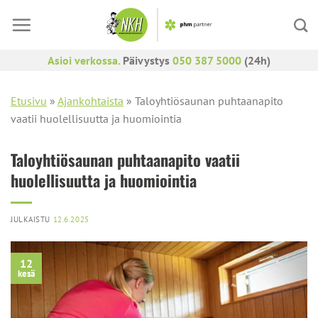
Skip
to
content
Asioi verkossa.
Päivystys
050 387 5000
(24h)
Etusivu
»
Ajankohtaista
»
Taloyhtiösaunan puhtaanapito
vaatii huolellisuutta ja huomiointia
Taloyhtiösaunan puhtaanapito vaatii
huolellisuutta ja huomiointia
JULKAISTU
12.6.2025
12
kesä