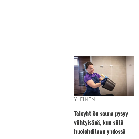
YLEINEN
Taloyhtiön sauna pysyy
viihtyisänä, kun siitä
huolehditaan yhdessä