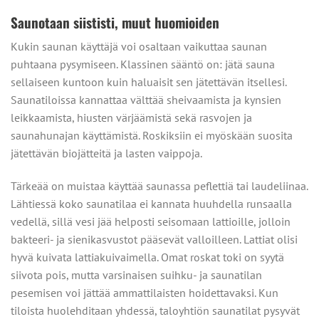
Saunotaan siististi, muut huomioiden
Kukin saunan käyttäjä voi osaltaan vaikuttaa saunan
puhtaana pysymiseen. Klassinen sääntö on: jätä sauna
sellaiseen kuntoon kuin haluaisit sen jätettävän itsellesi.
Saunatiloissa kannattaa välttää sheivaamista ja kynsien
leikkaamista, hiusten värjäämistä sekä rasvojen ja
saunahunajan käyttämistä. Roskiksiin ei myöskään suosita
jätettävän biojätteitä ja lasten vaippoja.
Tärkeää on muistaa käyttää saunassa peflettiä tai laudeliinaa.
Lähtiessä koko saunatilaa ei kannata huuhdella runsaalla
vedellä, sillä vesi jää helposti seisomaan lattioille, jolloin
bakteeri- ja sienikasvustot pääsevät valloilleen. Lattiat olisi
hyvä kuivata lattiakuivaimella. Omat roskat toki on syytä
siivota pois, mutta varsinaisen suihku- ja saunatilan
pesemisen voi jättää ammattilaisten hoidettavaksi. Kun
tiloista huolehditaan yhdessä, taloyhtiön saunatilat pysyvät