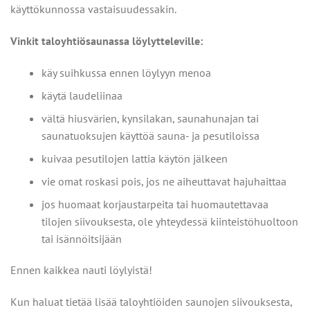
käyttökunnossa vastaisuudessakin.
Vinkit taloyhtiösaunassa löylytteleville:
käy suihkussa ennen löylyyn menoa
käytä laudeliinaa
vältä hiusvärien, kynsilakan, saunahunajan tai
saunatuoksujen käyttöä sauna- ja pesutiloissa
kuivaa pesutilojen lattia käytön jälkeen
vie omat roskasi pois, jos ne aiheuttavat hajuhaittaa
jos huomaat korjaustarpeita tai huomautettavaa
tilojen siivouksesta, ole yhteydessä kiinteistöhuoltoon
tai isännöitsijään
Ennen kaikkea nauti löylyistä!
Kun haluat tietää lisää taloyhtiöiden saunojen siivouksesta,