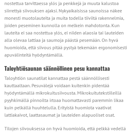
nostettua tarvittaessa ylös ja penkkejä ja muuta kalustoa
siirrettyä siivouksen ajaksi. Nykyaikaisissa saunoissa näkee
monesti muotolauteita ja muita todella tiiviitä rakennelmia,
joiden peseminen kunnolla on melkein mahdotonta. Kun
lauteita ei saa nostettua ylös, ei niiden alaosia tai lauteiden
alla olevaa lattiaa ja saumoja päästä pesemään. On hyvä
huomioida, että siivous pitää pystyä tekemään ergonomisesti
apuvälinteitä hyödyntämällä.
Taloyhtiösaunan säännöllinen pesu kannattaa
Taloyhtiön saunatilat kannattaa pestä säännöllisesti
kauttaaltaan. Pesuvälejä voidaan kuitenkin pidentää
hyödyntämällä mikrokuitusiivousta. Mikrokuitutekstiileillä
pyyhkimällä pinnoilta irtoaa huomattavasti paremmin likaa
kuin pelkällä huuhtelulla. Erityistä huomiota vaativat
lattiakaivot, laattasaumat ja lauteiden alapuoliset osat.
Tilojen siivouksessa on hyvä huomioida, että pelkkä vedellä