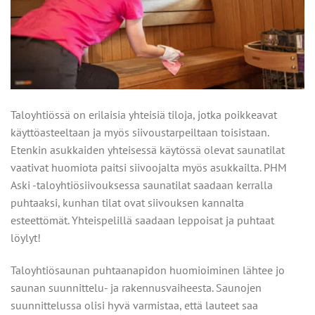
Taloyhtiössä on erilaisia yhteisiä tiloja, jotka poikkeavat
käyttöasteeltaan ja myös siivoustarpeiltaan toisistaan.
Etenkin asukkaiden yhteisessä käytössä olevat saunatilat
vaativat huomiota paitsi siivoojalta myös asukkailta. PHM
Aski -taloyhtiösiivouksessa saunatilat saadaan kerralla
puhtaaksi, kunhan tilat ovat siivouksen kannalta
esteettömät. Yhteispelillä saadaan leppoisat ja puhtaat
löylyt!
Taloyhtiösaunan puhtaanapidon huomioiminen lähtee jo
saunan suunnittelu- ja rakennusvaiheesta. Saunojen
suunnittelussa olisi hyvä varmistaa, että lauteet saa