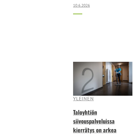
10.6.2026
YLEINEN
Taloyhtiön
siivouspalveluissa
kierrätys on arkea