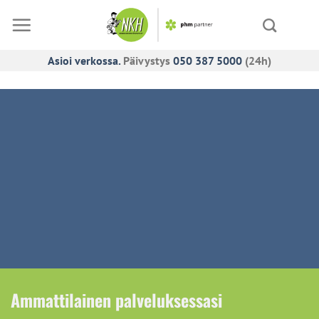
Skip
to
content
Asioi verkossa.
Päivystys
050 387 5000
(24h)
Ammattilainen palveluksessasi