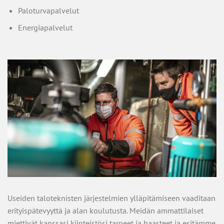
Paloturvapalvelut
Energiapalvelut
Useiden taloteknisten järjestelmien ylläpitämiseen vaaditaan
erityispätevyyttä ja alan koulutusta. Meidän ammattilaiset
miettivät kanssasi kiinteistösi tarpeet ja haasteet ja esitämme