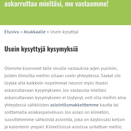
askarruttaa mieltäsi, me vastaamme!
Etusivu
»
Asukkaalle
»
Usein kysyttyä
Usein kysyttyjä kysymyksiä
Olemme koonneet tälle sivulle vastauksia arjen pulmiin,
joiden tiimoilta meihin ollaan usein yhteydessä. Saatat siis
löytää alta kaikkein nopeimmat neuvot myös itseäsi
askarruttavaan kysymykseen. Jos vastausta mieltäsi
askarruttavaan kysymykseen ei löytynyt, voit olla meihin aina
yhteydessä sähköisten
asiointilomakkeittemme
kautta tai
soittamalla asiakaspalveluun. Jos asiasi on kiireetön,
suosittelemme sähköistä asiointia, joka on käytössäsi kellon
ja kalenterin ympäri. Kiireellisissä asioissa soitathan meille.