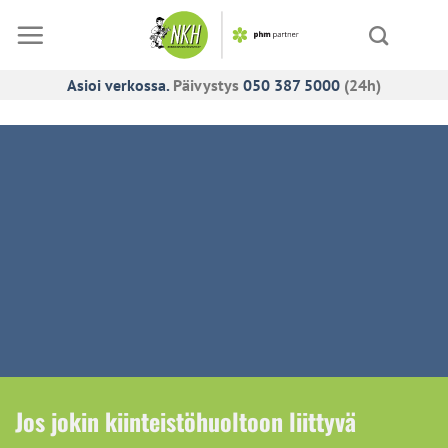
Skip
to
content
Asioi verkossa.
Päivystys
050 387 5000
(24h)
Jos jokin kiinteistöhuoltoon liittyvä